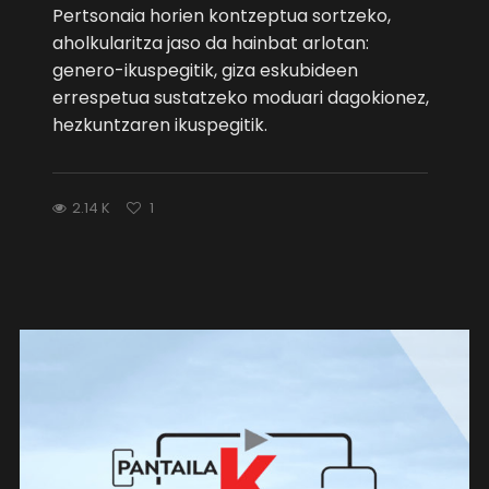
Pertsonaia horien kontzeptua sortzeko,
aholkularitza jaso da hainbat arlotan:
genero-ikuspegitik, giza eskubideen
errespetua sustatzeko moduari dagokionez,
hezkuntzaren ikuspegitik.
2.14 K
1