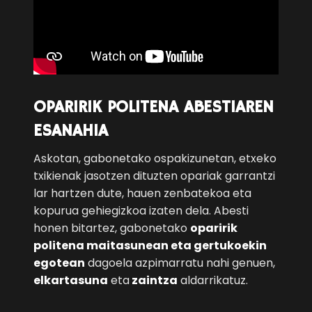
OPARIRIK POLITENA ABESTIAREN
ESANAHIA
Askotan, gabonetako ospakizunetan, etxeko
txikienak jasotzen dituzten opariak garrantzi
lar hartzen dute, hauen zenbatekoa eta
kopurua gehiegizkoa izaten dela. Abesti
honen bitartez, gabonetako
oparirik
politena maitasunean eta gertukoekin
egotean
dagoela azpimarratu nahi genuen,
elkartasuna
eta
zaintza
aldarrikatuz.