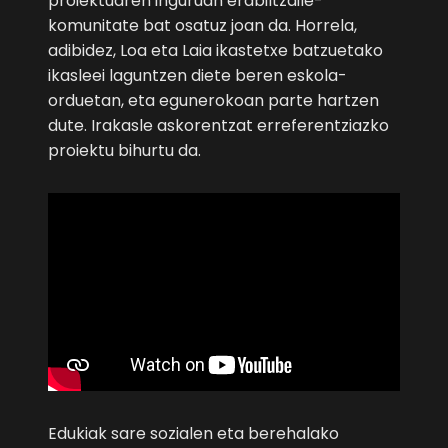
proiektuaren inguruan erabiltzaile-
komunitate bat osatuz joan da. Horrela,
adibidez, Loa eta Laia ikastetxe batzuetako
ikasleei laguntzen diete beren eskola-
orduetan, eta egunerokoan parte hartzen
dute. Irakasle askorentzat erreferentziazko
proiektu bihurtu da.
Edukiak sare sozialen eta berehalako