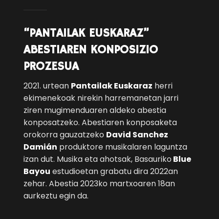
“PANTAILAK EUSKARAZ”
ABESTIAREN KONPOSIZIO
PROZESUA
2021. urtean
Pantailak Euskaraz
herri
ekimenekoak nirekin harremanetan jarri
ziren mugimenduaren aldeko abestia
konposatzeko. Abestiaren konposaketa
orokorra gauzatzeko
David Sanchez
Damián
produktore musikalaren laguntza
izan dut. Musika eta ahotsak, Basauriko
Blue
Bayou
estudioetan grabatu dira 2022an
zehar. Abestia 2023ko martxoaren 18an
aurkeztu egin da.