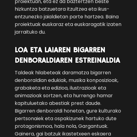
proiektuan, eta ez da baztertzen beste
hizkuntza batzuetara itzultzea eta ikus-
entzunezko jaialdietan parte hartzea. Baina
proiektuak euskaraz eta euskaragatik izaten
jarraituko du.
LOA ETA LAIAREN BIGARREN
DENBORALDIAREN ESTREINALDIA
Taldeak hilabeteak daramatza bigarren
denboraldian edukiak, musika konposizioak,
grabaketa eta edizioa, ilustrazioak eta
animazioak sortzen, eta hurrengo hamar
kapituluetako abestiak prest daude.
Bigarren denboraldi honetan, gure kulturako
pertsonaiek eta ospakizunek hartuko dute
protagonismoa, hala nola, Gargantuak.
Gainera, gai batzuk ikastetxeen eskaera