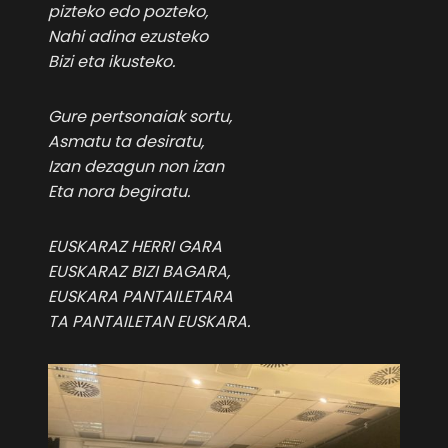
pizteko edo pozteko,
Nahi adina ezusteko
Bizi eta ikusteko.
Gure pertsonaiak sortu,
Asmatu ta desiratu,
Izan dezagun non izan
Eta nora begiratu.
EUSKARAZ HERRI GARA
EUSKARAZ BIZI BAGARA,
EUSKARA PANTAILETARA
TA PANTAILETAN EUSKARA.