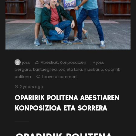
josu
Abestiak
,
Konposatzen
josu
bergara
,
kantuegilea
,
Loa eta Laia
,
musikaria
,
oparirik
politena
Leave a comment
2 years ago
OPARIRIK POLITENA ABESTIAREN
KONPOSIZIOA ETA SORRERA