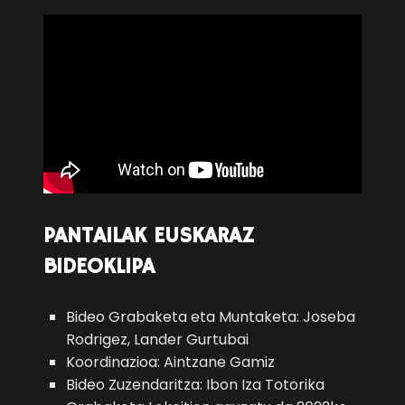
PANTAILAK EUSKARAZ
BIDEOKLIPA
Bideo Grabaketa eta Muntaketa: Joseba
Rodrigez, Lander Gurtubai
Koordinazioa: Aintzane Gamiz
Bideo Zuzendaritza: Ibon Iza Totorika