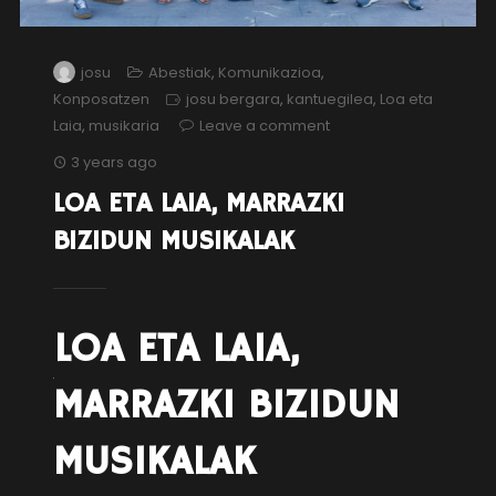
josu
Abestiak
,
Komunikazioa
,
Konposatzen
josu bergara
,
kantuegilea
,
Loa eta
Laia
,
musikaria
Leave a comment
3 years ago
LOA ETA LAIA, MARRAZKI
BIZIDUN MUSIKALAK
LOA ETA LAIA,
MARRAZKI BIZIDUN
MUSIKALAK