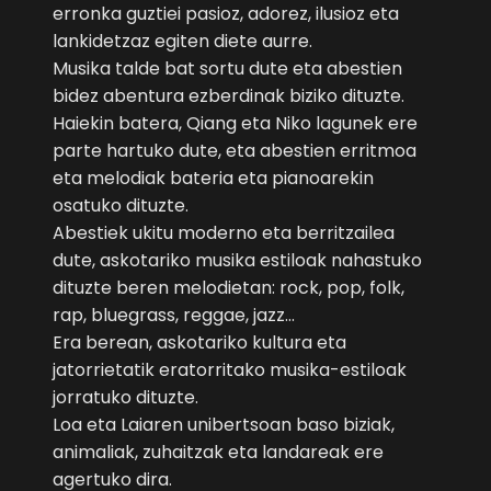
erronka guztiei pasioz, adorez, ilusioz eta
lankidetzaz egiten diete aurre.
Musika talde bat sortu dute eta abestien
bidez abentura ezberdinak biziko dituzte.
Haiekin batera, Qiang eta Niko lagunek ere
parte hartuko dute, eta abestien erritmoa
eta melodiak bateria eta pianoarekin
osatuko dituzte.
Abestiek ukitu moderno eta berritzailea
dute, askotariko musika estiloak nahastuko
dituzte beren melodietan: rock, pop, folk,
rap, bluegrass, reggae, jazz…
Era berean, askotariko kultura eta
jatorrietatik eratorritako musika-estiloak
jorratuko dituzte.
Loa eta Laiaren unibertsoan baso biziak,
animaliak, zuhaitzak eta landareak ere
agertuko dira.