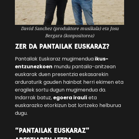
David Sanchez (produktore musikala) eta Josu
Bergara (konpositorea)
ZER DA PANTAILAK EUSKARAZ?
Pantailak Euskaraz mugimendua
ikus-
entzunezkoen
mundu pantaila-anitzean
euskarak duen presentzia eskasarekin
arduraturik gauden hainbat herri ekimen eta
eragilek sortu dugun mugimendua da.
Indarrak batuz,
egoera irauli
eta
euskarazko etorkizun bat lortzeko helburua
dugu.
“PANTAILAK EUSKARAZ”