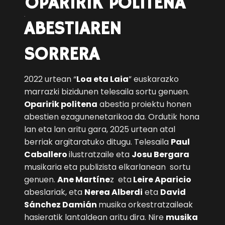
OPARIRIK POLITENA
ABESTIAREN
SORRERA
2022 urtean “
Loa eta Laia
” euskarazko
marrazki bizidunen telesaila sortu genuen.
Oparirik politena
abestia proiektu honen
abestien ezagunenetarikoa da. Ordutik hona
lan eta lan aritu gara, 2025 urtean atal
berriak argitaratuko ditugu. Telesaila
Paul
Caballero
ilustratzaile eta
Josu Bergara
musikaria eta publizista elkarlanean sortu
genuen.
Ane Martíne
z eta
Leire Aparicio
abeslariak, eta
Nerea Alberdi
eta
David
Sánchez Damián
musika orkestratzaileak
hasieratik lantaldean aritu dira. Nire
musika