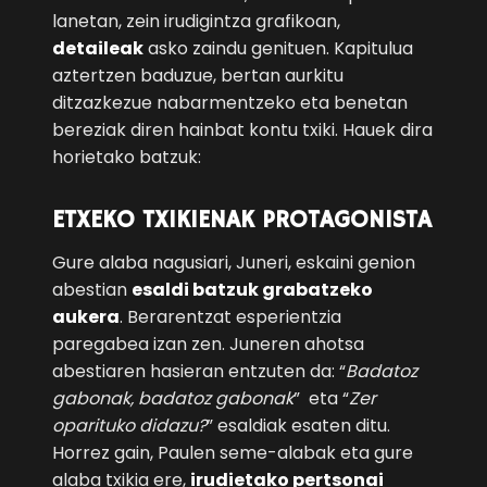
lanetan, zein irudigintza grafikoan,
detaileak
asko zaindu genituen. Kapitulua
aztertzen baduzue, bertan aurkitu
ditzazkezue nabarmentzeko eta benetan
bereziak diren hainbat kontu txiki. Hauek dira
horietako batzuk:
ETXEKO TXIKIENAK PROTAGONISTA
Gure alaba nagusiari, Juneri, eskaini genion
abestian
esaldi batzuk grabatzeko
aukera
. Berarentzat esperientzia
paregabea izan zen. Juneren ahotsa
abestiaren hasieran entzuten da: “
Badatoz
gabonak, badatoz gabonak
” eta “
Zer
oparituko didazu?
” esaldiak esaten ditu.
Horrez gain, Paulen seme-alabak eta gure
alaba txikia ere,
irudietako pertsonai