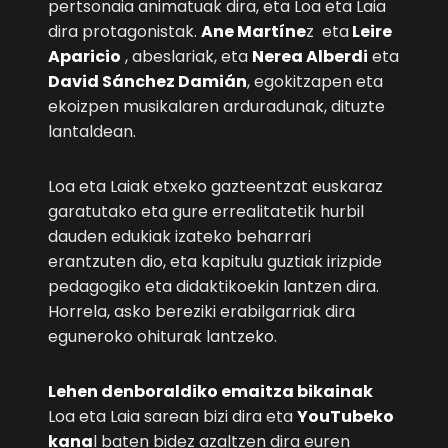
pertsonaia animatuak dira, eta Loa eta Laia
dira protagonistak.
Ane Martíne
z eta
Leire
Aparicio
, abeslariak, eta
Nerea Alberdi
eta
David Sánchez Damián
, egokitzapen eta
ekoizpen musikalaren arduradunak, dituzte
lantaldean.
Loa eta Laiak etxeko gazteentzat euskaraz
garatutako eta gure errealitatetik hurbil
dauden edukiak izateko beharrari
erantzuten dio, eta kapitulu guztiak irizpide
pedagogiko eta didaktikoekin lantzen dira.
Horrela, asko bereziki erabilgarriak dira
eguneroko ohiturak lantzeko.
Lehen denboraldiko emaitza bikainak
Loa eta Laia sarean bizi dira eta
YouTubeko
kana
l baten bidez azaltzen dira euren