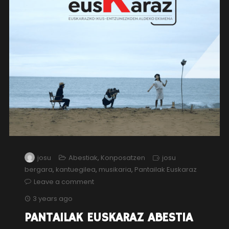
josu
Abestiak
,
Konposatzen
josu
bergara
,
kantuegilea
,
musikaria
,
Pantailak Euskaraz
Leave a comment
3 years ago
PANTAILAK EUSKARAZ ABESTIA