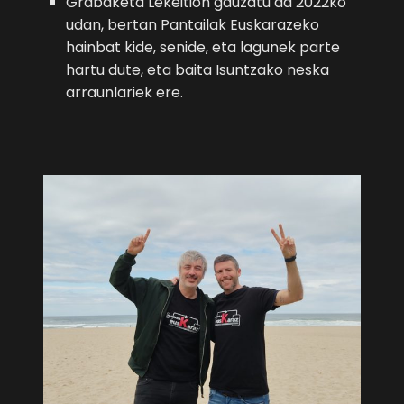
Grabaketa Lekeition gauzatu da 2022ko
udan, bertan Pantailak Euskarazeko
hainbat kide, senide, eta lagunek parte
hartu dute, eta baita Isuntzako neska
arraunlariek ere.