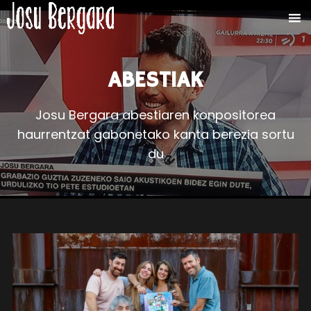
ABESTIAK
Josu Bergara abestiaren konpositorea
haurrentzat gabonetako kanta berezia sortu
du