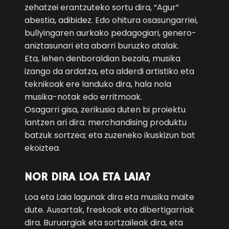
zehatzei erantzuteko sortu dira, “Agur”
abestia, adibidez. Edo ohitura osasungarriei,
bullyingaren aurkako pedagogiari, genero-
aniztasunari eta abarri buruzko atalak.
Eta, lehen denboraldian bezala, musika
izango da ardatza, eta alderdi artistiko eta
teknikoak ere landuko dira, hala nola
musika-notak edo erritmoak.
Osagarri gisa, zerikusia duten bi proiektu
lantzen ari dira: merchandising produktu
batzuk sortzea; eta zuzeneko ikuskizun bat
ekoiztea.
NOR DIRA LOA ETA LAIA?
Loa eta Laia lagunak dira eta musika maite
dute. Ausartak, freskoak eta dibertigarriak
dira. Buruargiak eta sortzaileak dira, eta