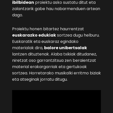
ibilbidean
proiektu asko sustatu ditut eta
zalantzarik gabe hau nabarmenduen artean
dago.
Proiektu honen bitartez haurrentzat
euskarazko edukiak
sortzea dugu helburu.
Euskaratik eta euskaraz egindako
materialak dira,
balore unibertsalak
lantzen dituztenak. Alaba txikiak ditudanez,
niretzat oso garrantzitsua zen beraientzat
material erakargarriak eta gertukoak
sortzea. Horretarako musikalki erritmo biziak
eta atseginak jorratu ditugu.