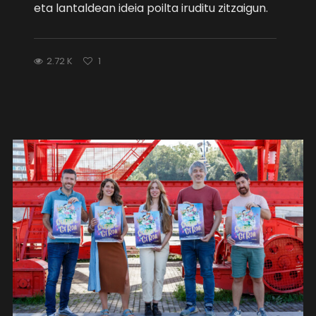
eta lantaldean ideia poilta iruditu zitzaigun.
2.72 K
1