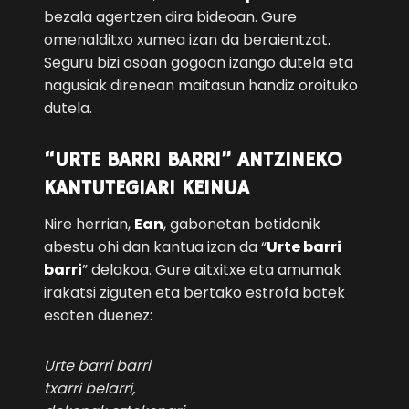
bezala agertzen dira bideoan. Gure
omenalditxo xumea izan da beraientzat.
Seguru bizi osoan gogoan izango dutela eta
nagusiak direnean maitasun handiz oroituko
dutela.
“URTE BARRI BARRI” ANTZINEKO
KANTUTEGIARI KEINUA
Nire herrian,
Ean
, gabonetan betidanik
abestu ohi dan kantua izan da “
Urte barri
barri
” delakoa. Gure aitxitxe eta amumak
irakatsi ziguten eta bertako estrofa batek
esaten duenez:
Urte barri barri
txarri belarri,