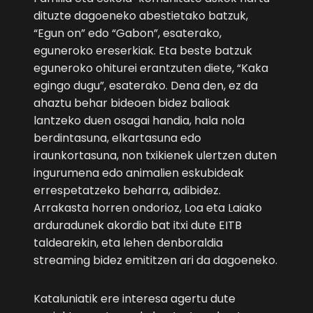
dituzte dagoeneko abestietako batzuk,
“Egun on” edo “Gabon”, esaterako,
eguneroko ereserkiak. Eta beste batzuk
eguneroko ohiturei erantzuten diete, “Kaka
egingo dugu”, esaterako. Dena den, ez da
ahaztu behar bideoen bidez balioak
lantzeko duen osagai handia, hala nola
berdintasuna, elkartasuna edo
iraunkortasuna, non txikienek ulertzen duten
ingurumena edo animalien eskubideak
errespetatzeko beharra, adibidez.
Arrakasta horren ondorioz, Loa eta Laiako
arduradunek akordio bat itxi dute EITB
taldearekin, eta lehen denboraldia
streaming bidez emititzen ari da dagoeneko.
Kataluniatik ere interesa agertu dute