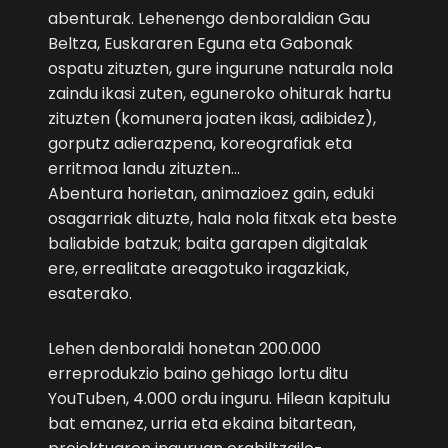
abenturak. Lehenengo denboraldian Gau
Beltza, Euskararen Eguna eta Gabonak
ospatu zituzten, gure ingurune naturala nola
zaindu ikasi zuten, eguneroko ohiturak hartu
zituzten (komunera joaten ikasi, adibidez),
gorputz adierazpena, koreografiak eta
erritmoa landu zituzten…
Abentura horietan, animazioez gain, eduki
osagarriak dituzte, hala nola fitxak eta beste
baliabide batzuk; baita garapen digitalak
ere, errealitate areagotuko iragazkiak,
esaterako.
Lehen denboraldi honetan 200.000
erreprodukzio baino gehiago lortu ditu
YouTuben, 4.000 ordu inguru. Hilean kapitulu
bat emanez, urria eta ekaina bitartean,