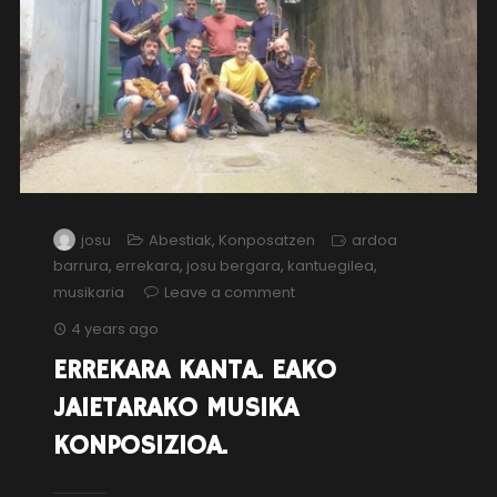
josu
Abestiak
,
Konposatzen
ardoa
barrura
,
errekara
,
josu bergara
,
kantuegilea
,
musikaria
Leave a comment
4 years ago
ERREKARA KANTA. EAKO
JAIETARAKO MUSIKA
KONPOSIZIOA.