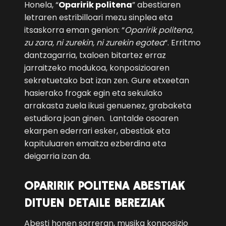
Honela, “
Oparirik politena
” abestiaren
letraren estribilloari mezu sinplea eta
itsaskorra eman genion: “
Oparirik politena,
zu zara, ni zurekin, ni zurekin egotea
“. Erritmo
dantzagarria, txaloen bitartez erraz
jarraitzeko modukoa, konposizioaren
sekretuetako bat izan zen. Gure etxeetan
hasierako frogak egin eta sekulako
arrakasta zuela ikusi genuenez, grabaketa
estudiora joan ginen. Lantalde osoaren
ekarpen ederrari esker, abestiak eta
kapituluaren emaitza ezberdina eta
deigarria izan da.
OPARIRIK POLITENA ABESTIAK
DITUEN DETAILE BEREZIAK
Abesti honen sorreran, musika konposizio