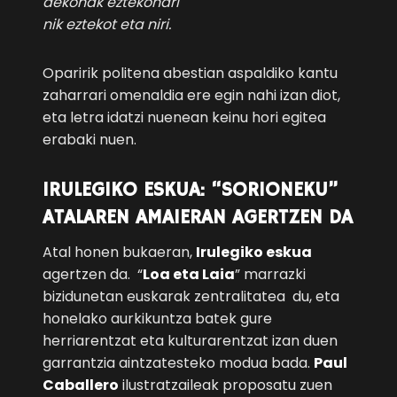
dekonak eztekonari
nik eztekot eta niri.
Oparirik politena abestian aspaldiko kantu
zaharrari omenaldia ere egin nahi izan diot,
eta letra idatzi nuenean keinu hori egitea
erabaki nuen.
IRULEGIKO ESKUA: “SORIONEKU”
ATALAREN AMAIERAN AGERTZEN DA
Atal honen bukaeran,
Irulegiko eskua
agertzen da. “
Loa eta Laia
” marrazki
bizidunetan euskarak zentralitatea du, eta
honelako aurkikuntza batek gure
herriarentzat eta kulturarentzat izan duen
garrantzia aintzatesteko modua bada.
Paul
Caballero
ilustratzaileak proposatu zuen