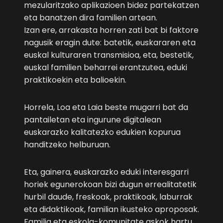
mezularitzako aplikazioen bidez partekatzen
eta banatzen dira familien artean.
Izan ere, arrakasta horren zati bat bi faktore
nagusik eragin dute: batetik, euskararen eta
euskal kulturaren transmisioa, eta, bestetik,
euskal familien beharrei erantzutea, eduki
praktikoekin eta balioekin.
Horrela, Loa eta Laia beste mugarri bat da
pantailetan eta ingurune digitalean
euskarazko kalitatezko edukien kopurua
handitzeko helburuan.
Eta, gainera, euskarazko eduki interesgarri
horiek egunerokoan bizi dugun errealitatetik
hurbil daude, freskoak, praktikoak, laburrak
eta didaktikoak, familian ikusteko aproposak.
Familia eta eskola-komunitate askok hartu