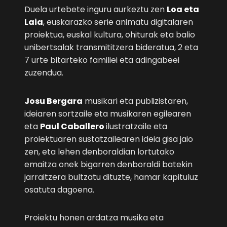
Duela urtebete inguru aurkeztu zen
Loa eta
Laia
, euskarazko serie animatu digitalaren
proiektua, euskal kultura, ohiturak eta balio
unibertsalak transmititzera bideratua, 2 eta
7 urte bitarteko familiei eta adingabeei
zuzendua.
Josu Bergara
musikari eta publizistaren,
ideiaren sortzaile eta musikaren egilearen
eta
Paul Caballero
ilustratzaile eta
proiektuaren sustatzailearen ideia gisa jaio
zen, eta lehen denboraldian lortutako
emaitza onek bigarren denboraldi batekin
jarraitzera bultzatu dituzte, hamar kapituluz
osatuta dagoena.
Proiektu honen ardatza musika eta