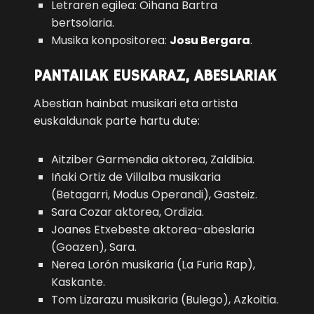
Letraren egilea: Oihana Bartra
bertsolaria.
Musika konpositorea:
Josu Bergara
.
PANTAILAK EUSKARAZ, ABESLARIAK
Abestian hainbat musikari eta artista
euskaldunak parte hartu dute:
Aitziber Garmendia aktorea, Zaldibia.
Iñaki Ortiz de Villalba musikaria
(Betagarri, Modus Operandi), Gasteiz.
Sara Cozar aktorea, Ordizia.
Joanes Etxebeste aktorea-abeslaria
(Goazen), Sara.
Nerea Lorón musikaria (La Furia Rap),
Kaskante.
Tom Lizarazu musikaria (Bulego), Azkoitia.