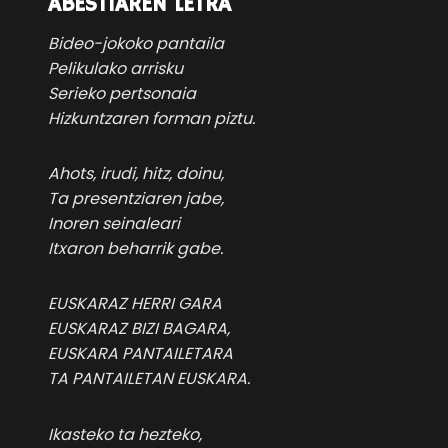
ABESTIAREN LETRA
Bideo-jokoko pantaila
Pelikulako arrisku
Serieko pertsonaia
Hizkuntzaren forman piztu.
Ahots, irudi, hitz, doinu,
Ta presentziaren jabe,
Inoren seinaleari
Itxaron beharrik gabe.
EUSKARAZ HERRI GARA
EUSKARAZ BIZI BAGARA,
EUSKARA PANTAILETARA
TA PANTAILETAN EUSKARA.
Ikasteko ta hezteko,